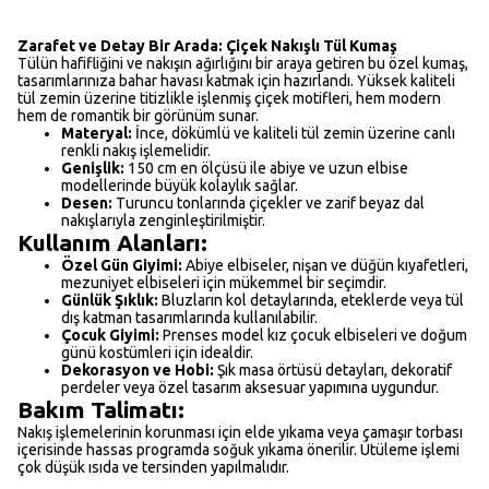
Zarafet ve Detay Bir Arada: Çiçek Nakışlı Tül Kumaş
Tülün hafifliğini ve nakışın ağırlığını bir araya getiren bu özel kumaş,
tasarımlarınıza bahar havası katmak için hazırlandı. Yüksek kaliteli
tül zemin üzerine titizlikle işlenmiş çiçek motifleri, hem modern
hem de romantik bir görünüm sunar.
Materyal:
İnce, dökümlü ve kaliteli tül zemin üzerine canlı
renkli nakış işlemelidir.
Genişlik:
150 cm en ölçüsü ile abiye ve uzun elbise
modellerinde büyük kolaylık sağlar.
Desen:
Turuncu tonlarında çiçekler ve zarif beyaz dal
nakışlarıyla zenginleştirilmiştir.
Kullanım Alanları:
Özel Gün Giyimi:
Abiye elbiseler, nişan ve düğün kıyafetleri,
mezuniyet elbiseleri için mükemmel bir seçimdir.
Günlük Şıklık:
Bluzların kol detaylarında, eteklerde veya tül
dış katman tasarımlarında kullanılabilir.
Çocuk Giyimi:
Prenses model kız çocuk elbiseleri ve doğum
günü kostümleri için idealdir.
Dekorasyon ve Hobi:
Şık masa örtüsü detayları, dekoratif
perdeler veya özel tasarım aksesuar yapımına uygundur.
Bakım Talimatı:
Nakış işlemelerinin korunması için elde yıkama veya çamaşır torbası
içerisinde hassas programda soğuk yıkama önerilir. Ütüleme işlemi
çok düşük ısıda ve tersinden yapılmalıdır.