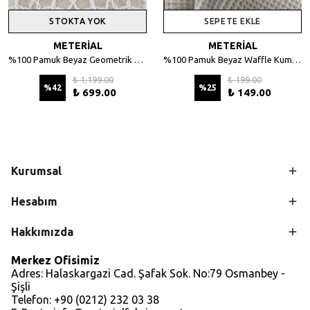
STOKTA YOK
SEPETE EKLE
METERİAL
METERİAL
%100 Pamuk Beyaz Geometrik Desenli File Kumaş - 135 cm En
%100 Pamuk Beyaz Waffle Kumaş – Petek Dokulu, 140 cm En
₺ 1,199.00
₺ 199.00
%
42
%
25
₺ 699.00
₺ 149.00
Kurumsal
Hesabım
Hakkımızda
Merkez Ofisimiz
Adres: Halaskargazi Cad. Şafak Sok. No:79 Osmanbey -
Şişli
Telefon: +90 (0212) 232 03 38