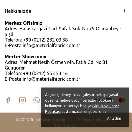
Hakkımızda
Merkez Ofisimiz
Adres: Halaskargazi Cad. Şafak Sok. No:79 Osmanbey -
Şişli
Telefon: +90 (0212) 232 03 38
E-Posta
info@meterialfabric.com.tr
Merter Showroom
Adres: Mehmet Nesih Özmen Mh. Fatih Cd. No:31
Güngören
Telefon: +90 (0212) 553 53 16
E-Posta
info@meterialfabric.com.tr
Alışveriş deneyiminizi iyileştirmek için yasal
düzenlemelere uygun çerezler (cookies)
kullanıyoruz. Detaylı bilgiye
Gizlilik ve Çerez
Politikası
sayfamızdan erişebilirsiniz.
Anladım
©2023 Tüm Hakları Saklıdır - ikas E-Ticaret
Altyapısı ile
Hazırlanmıştır.