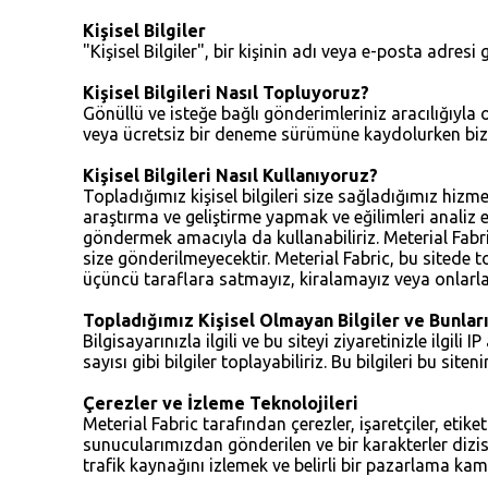
Kişisel Bilgiler
"Kişisel Bilgiler", bir kişinin adı veya e-posta adresi 
Kişisel Bilgileri Nasıl Topluyoruz?
Gönüllü ve isteğe bağlı gönderimleriniz aracılığıyl
veya ücretsiz bir deneme sürümüne kaydolurken bize sa
Kişisel Bilgileri Nasıl Kullanıyoruz?
Topladığımız kişisel bilgileri size sağladığımız hizme
araştırma ve geliştirme yapmak ve eğilimleri analiz et
göndermek amacıyla da kullanabiliriz. Meterial Fabr
size gönderilmeyecektir. Meterial Fabric, bu sitede t
üçüncü taraflara satmayız, kiralamayız veya onlarl
Topladığımız Kişisel Olmayan Bilgiler ve Bunlar
Bilgisayarınızla ilgili ve bu siteyi ziyaretinizle ilg
sayısı gibi bilgiler toplayabiliriz. Bu bilgileri bu sit
Çerezler ve İzleme Teknolojileri
Meterial Fabric tarafından çerezler, işaretçiler, etiket
sunucularımızdan gönderilen ve bir karakterler dizisi
trafik kaynağını izlemek ve belirli bir pazarlama kam