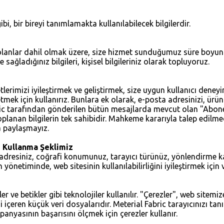
gibi, bir bireyi tanımlamakta kullanılabilecek bilgilerdir.
a olanlar dahil olmak üzere, size hizmet sunduğumuz süre boyun
ğladığınız bilgileri, kişisel bilgileriniz olarak topluyoruz.
tlerimizi iyileştirmek ve geliştirmek, size uygun kullanıcı deney
mek için kullanırız. Bunlara ek olarak, e-posta adresinizi, ürünü
ic tarafından gönderilen bütün mesajlarda mevcut olan "Abonel
oplanan bilgilerin tek sahibidir. Mahkeme kararıyla talep edilmed
a paylaşmayız.
ı Kullanma Şeklimiz
ili IP adresiniz, coğrafi konumunuz, tarayıcı türünüz, yönlendirme
enin yönetiminde, web sitesinin kullanılabilirliğini iyileştirmek iç
ler ve betikler gibi teknolojiler kullanılır. "Çerezler", web sitemi
 içeren küçük veri dosyalarıdır. Meterial Fabric tarayıcınızı tan
panyasının başarısını ölçmek için çerezler kullanır.