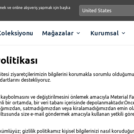
ek ve online alışveriş yapmak için başka
Koleksiyonu
Mağazalar
Kurumsal
olitikası
tesi ziyaretçilerimizin bilgilerini korumakla sorumlu olduğumuzun
rtlarını destekliyoruz.
, kaybolmasını ve değiştirilmesini önlemek amacıyla Meterial Fa
enli bir ortamda, bir veri tabanı içerisinde depolanmaktadır.Ön
dığımızdan, satmadığımızdan veya kiralamadığımızdan emin olabil
ltusunda size e-mail göndermek amacıyla kullanan yetkili görevli
ükümlüyüz; gizlilik politikamız kişisel bilgilerinizi nasıl korud