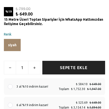
₺ 799.00
%
19
₺ 649.00
15 Metre Üzeri Toptan Siparişler İçin WhatsApp Hattımızdan
İletişime Geçebilirsiniz.
Renk
siyah
SEPETE EKLE
₺ 584.10
₺ 649.00
3 al %10 indirim kazan!
Toplam
₺ 1,752.30
₺ 1,947.00
₺ 525.69
₺ 649.00
6 al %19 indirim kazan!
Toplam
₺ 3,154.14
₺ 3,894.00