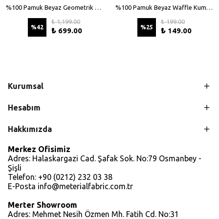
%100 Pamuk Beyaz Geometrik Desenli File Kumaş - 135 cm En
%100 Pamuk Beyaz Waffle Kumaş – Petek Dokulu, 140 cm En
₺ 1,199.00
₺ 199.00
%
42
%
25
₺ 699.00
₺ 149.00
Kurumsal
Hesabım
Hakkımızda
Merkez Ofisimiz
Adres: Halaskargazi Cad. Şafak Sok. No:79 Osmanbey -
Şişli
Telefon: +90 (0212) 232 03 38
E-Posta
info@meterialfabric.com.tr
Merter Showroom
Adres: Mehmet Nesih Özmen Mh. Fatih Cd. No:31