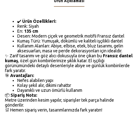
Ürün Açıklaması
✔️
Ürün Özellikleri:
Renk: Siyah
En:
135 cm
Desen: Modern çiçek ve geometrik motifli Fransız dantel
Kumaş Türü: Yumuşak, dökümlü ve kaliteli işçilikli dantel
Kullanım Alanları: Abiye, elbise, etek, bluz tasarımı, gelin
aksesuarları, masa ve perde dekorasyonları için idealdir.
✨ Zarif tasarımı ve göz alıcı dokusuyla öne çıkan bu
Fransız dantel
kumaş
, özel gün kombinlerinize şıklık katar. El işçiliği
görünümündeki detaylı desenleriyle abiye ve günlük kombinlerde
fark yaratır.
🎯
Avantajları:
Nefes alabilen yapı
Kolay şekil alır, dikimi rahattır
Dayanıklı ve uzun ömürlü kullanım
📦
Sipariş Notu:
Metre üzerinden kesim yapılır, siparişler tek parça halinde
gönderilir.
🛒 Hemen sipariş verin, tasarımlarınızda fark yaratın!