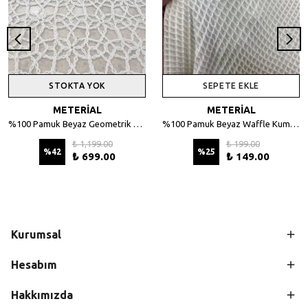
STOKTA YOK
SEPETE EKLE
METERİAL
METERİAL
%100 Pamuk Beyaz Geometrik Desenli File Kumaş - 135 cm En
%100 Pamuk Beyaz Waffle Kumaş – Petek Dokulu, 140 cm En
₺ 1,199.00
₺ 199.00
%
42
%
25
₺ 699.00
₺ 149.00
Kurumsal
Hesabım
Hakkımızda