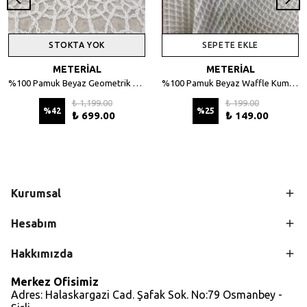
STOKTA YOK
SEPETE EKLE
METERİAL
METERİAL
%100 Pamuk Beyaz Geometrik Desenli File Kumaş - 135 cm En
%100 Pamuk Beyaz Waffle Kumaş – Petek Dokulu, 140 cm En
₺ 1,199.00
₺ 199.00
%
42
%
25
₺ 699.00
₺ 149.00
Kurumsal
Hesabım
Hakkımızda
Merkez Ofisimiz
Adres: Halaskargazi Cad. Şafak Sok. No:79 Osmanbey -