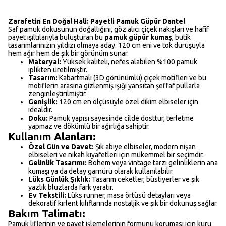
Zarafetin En Doğal Hali: Payetli Pamuk Güpür Dantel
Saf pamuk dokusunun doğallığını, göz alıcı çiçek nakışları ve hafif
payet ışıltılarıyla buluşturan bu
pamuk güpür kumaş
, butik
tasarımlarınızın yıldızı olmaya aday. 120 cm eni ve tok duruşuyla
hem ağır hem de şık bir görünüm sunar.
Materyal:
Yüksek kaliteli, nefes alabilen %100 pamuk
iplikten üretilmiştir.
Tasarım:
Kabartmalı (3D görünümlü) çiçek motifleri ve bu
motiflerin arasına gizlenmiş ışığı yansıtan şeffaf pullarla
zenginleştirilmiştir.
Genişlik:
120 cm en ölçüsüyle özel dikim elbiseler için
idealdir.
Doku:
Pamuk yapısı sayesinde cilde dosttur, terletme
yapmaz ve dökümlü bir ağırlığa sahiptir.
Kullanım Alanları:
Özel Gün ve Davet:
Şık abiye elbiseler, modern nişan
elbiseleri ve nikah kıyafetleri için mükemmel bir seçimdir.
Gelinlik Tasarımı:
Bohem veya vintage tarzı gelinliklerin ana
kumaşı ya da detay garnürü olarak kullanılabilir.
Lüks Günlük Şıklık:
Tasarım ceketler, büstiyerler ve şık
yazlık bluzlarda fark yaratır.
Ev Tekstili:
Lüks runner, masa örtüsü detayları veya
dekoratif kırlent kılıflarında nostaljik ve şık bir dokunuş sağlar.
Bakım Talimatı:
Pamuk liflerinin ve payet işlemelerinin formunu koruması için kuru