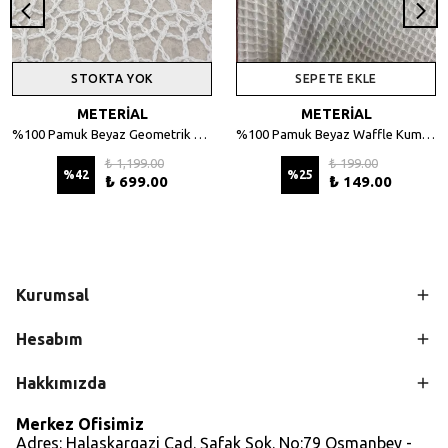
STOKTA YOK
SEPETE EKLE
METERİAL
METERİAL
%100 Pamuk Beyaz Geometrik Desenli File Kumaş - 135 cm En
%100 Pamuk Beyaz Waffle Kumaş – Petek Dokulu, 140 cm En
₺ 1,199.00
₺ 199.00
%
42
%
25
₺ 699.00
₺ 149.00
Kurumsal
Hesabım
Hakkımızda
Merkez Ofisimiz
Adres: Halaskargazi Cad. Şafak Sok. No:79 Osmanbey -