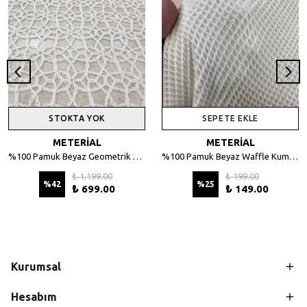
STOKTA YOK
SEPETE EKLE
METERİAL
METERİAL
%100 Pamuk Beyaz Geometrik Desenli File Kumaş - 135 cm En
%100 Pamuk Beyaz Waffle Kumaş – Petek Dokulu, 140 cm En
₺ 1,199.00
₺ 199.00
%
42
%
25
₺ 699.00
₺ 149.00
Kurumsal
Hesabım