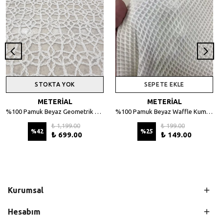
STOKTA YOK
SEPETE EKLE
METERİAL
METERİAL
%100 Pamuk Beyaz Geometrik Desenli File Kumaş - 135 cm En
%100 Pamuk Beyaz Waffle Kumaş – Petek Dokulu, 140 cm En
₺ 1,199.00
₺ 199.00
%
42
%
25
₺ 699.00
₺ 149.00
Kurumsal
Hesabım