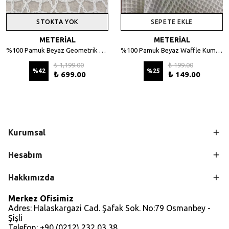
STOKTA YOK
SEPETE EKLE
METERİAL
METERİAL
%100 Pamuk Beyaz Geometrik Desenli File Kumaş - 135 cm En
%100 Pamuk Beyaz Waffle Kumaş – Petek Dokulu, 140 cm En
₺ 1,199.00
₺ 199.00
%
42
%
25
₺ 699.00
₺ 149.00
Kurumsal
Hesabım
Hakkımızda
Merkez Ofisimiz
Adres: Halaskargazi Cad. Şafak Sok. No:79 Osmanbey -
Şişli
Telefon: +90 (0212) 232 03 38