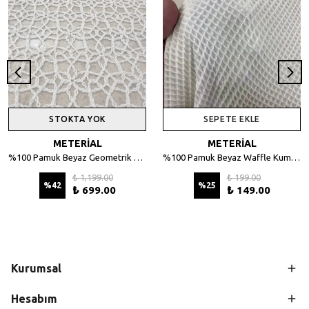
STOKTA YOK
SEPETE EKLE
METERİAL
METERİAL
%100 Pamuk Beyaz Geometrik Desenli File Kumaş - 135 cm En
%100 Pamuk Beyaz Waffle Kumaş – Petek Dokulu, 140 cm En
₺ 1,199.00
₺ 199.00
%
42
%
25
₺ 699.00
₺ 149.00
Kurumsal
Hesabım