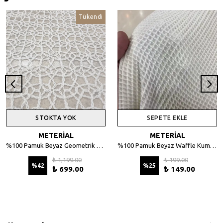
Tükendi
STOKTA YOK
SEPETE EKLE
METERİAL
METERİAL
%100 Pamuk Beyaz Geometrik Desenli File Kumaş - 135 cm En
%100 Pamuk Beyaz Waffle Kumaş – Petek Dokulu, 140 cm En
₺ 1,199.00
₺ 199.00
%
42
%
25
₺ 699.00
₺ 149.00