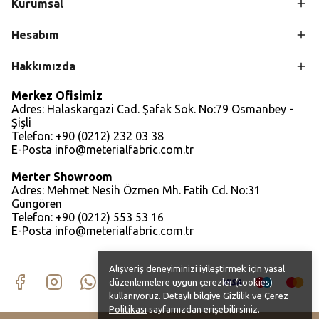
Kurumsal
Hesabım
Hakkımızda
Merkez Ofisimiz
Adres: Halaskargazi Cad. Şafak Sok. No:79 Osmanbey -
Şişli
Telefon: +90 (0212) 232 03 38
E-Posta
info@meterialfabric.com.tr
Merter Showroom
Adres: Mehmet Nesih Özmen Mh. Fatih Cd. No:31
Güngören
Telefon: +90 (0212) 553 53 16
E-Posta
info@meterialfabric.com.tr
Alışveriş deneyiminizi iyileştirmek için yasal
düzenlemelere uygun çerezler (cookies)
kullanıyoruz. Detaylı bilgiye
Gizlilik ve Çerez
Politikası
sayfamızdan erişebilirsiniz.