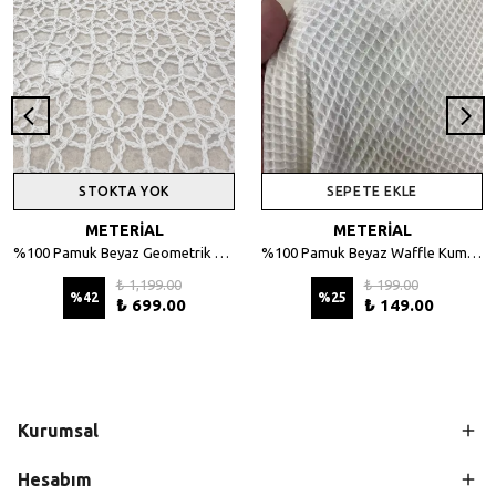
STOKTA YOK
SEPETE EKLE
METERİAL
METERİAL
%100 Pamuk Beyaz Geometrik Desenli File Kumaş - 135 cm En
%100 Pamuk Beyaz Waffle Kumaş – Petek Dokulu, 140 cm En
₺ 1,199.00
₺ 199.00
%
42
%
25
₺ 699.00
₺ 149.00
Kurumsal
Hesabım