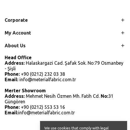
Corporate
My Account
About Us
Head Office
Address:
Halaskargazi Cad. Şafak Sok. No:79 Osmanbey
- Şişli
Phone:
+90 (0212) 232 03 38
Email:
info@meterialfabric.com.tr
Merter Showroom
Address:
Mehmet Nesih Özmen Mh. Fatih Cd.
No:
31
Güngören
Phone:
+90 (0212) 553 53 16
Email:
info@meterialfabric.com.tr
We use cookies that comply with legal