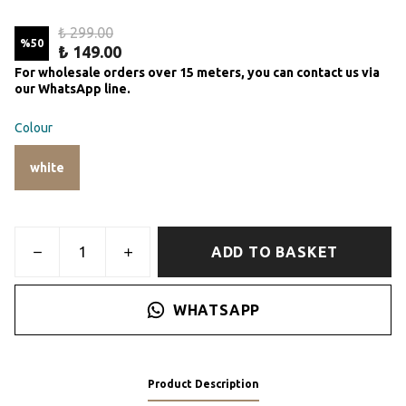
₺ 299.00
%
50
₺ 149.00
For wholesale orders over 15 meters, you can contact us via
our WhatsApp line.
Colour
white
ADD TO BASKET
WHATSAPP
Product Description