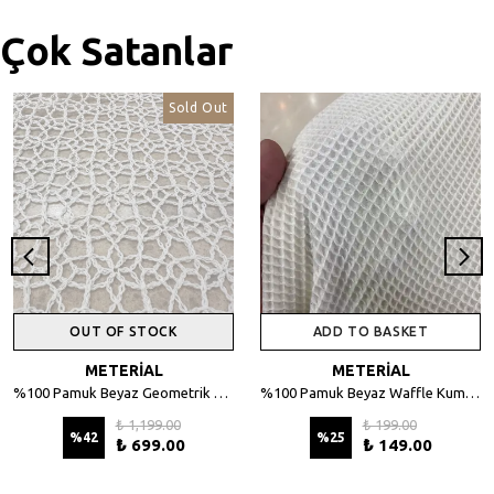
Çok Satanlar
Sold Out
OUT OF STOCK
ADD TO BASKET
METERİAL
METERİAL
%100 Pamuk Beyaz Geometrik Desenli File Kumaş - 135 cm En
%100 Pamuk Beyaz Waffle Kumaş – Petek Dokulu, 140 cm En
₺ 1,199.00
₺ 199.00
%
42
%
25
₺ 699.00
₺ 149.00