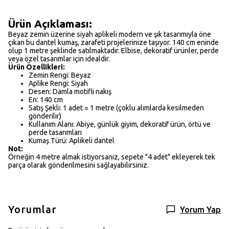
Ürün Açıklaması:
Beyaz zemin üzerine siyah aplikeli modern ve şık tasarımıyla öne
çıkan bu dantel kumaş, zarafeti projelerinize taşıyor. 140 cm eninde
olup 1 metre şeklinde satılmaktadır. Elbise, dekoratif ürünler, perde
veya özel tasarımlar için idealdir.
Ürün Özellikleri:
Zemin Rengi: Beyaz
Aplike Rengi: Siyah
Desen: Damla motifli nakış
En: 140 cm
Satış Şekli: 1 adet = 1 metre (çoklu alımlarda kesilmeden
gönderilir)
Kullanım Alanı: Abiye, günlük giyim, dekoratif ürün, örtü ve
perde tasarımları
Kumaş Türü: Aplikeli dantel
Not:
Örneğin 4 metre almak istiyorsanız, sepete "4 adet" ekleyerek tek
parça olarak gönderilmesini sağlayabilirsiniz.
Yorumlar
Yorum Yap