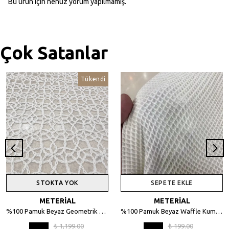
Bu ürün için henüz yorum yapılmamış.
Çok Satanlar
Tükendi
STOKTA YOK
SEPETE EKLE
METERİAL
METERİAL
%100 Pamuk Beyaz Geometrik Desenli File Kumaş - 135 cm En
%100 Pamuk Beyaz Waffle Kumaş – Petek Dokulu, 140 cm En
₺ 1,199.00
₺ 199.00