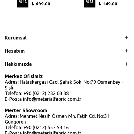
%
42
%
25
₺ 699.00
₺ 149.00
Kurumsal
Hesabım
Hakkımızda
Merkez Ofisimiz
Adres: Halaskargazi Cad. Şafak Sok. No:79 Osmanbey -
Şişli
Telefon: +90 (0212) 232 03 38
E-Posta
info@meterialfabric.com.tr
Merter Showroom
Adres: Mehmet Nesih Özmen Mh. Fatih Cd. No:31
Güngören
Telefon: +90 (0212) 553 53 16
E-Posta
info@meterialfabric.com.tr